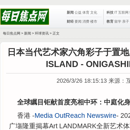
新闻
公益
体育
文化
科技
IT
互联网
财经
要闻
消费
楼市
教育
留学
亲子
每日焦点网 >
新闻
>
环球资讯
> 正文
日本当代艺术家六角彩子于置地
ISLAND - ONIGAS
2026/3/26 18:15:13
来源：
全球瞩目钜献首度亮相中环：中庭化
香港 -
Media OutReach Newswire
- 2
广塲隆重揭幕Art LANDMARK全新艺