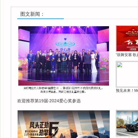
图文新闻：
“鼓舞安塞 歌
预见未来！Me
欢迎推荐第19届‧2024爱心奖参选