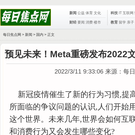
新闻
公益
体育
文化
科技
IT
互联网
财经
要闻
消费
楼市
教育
留学
亲子
每日焦点网 >
新闻
>
国内
> 正文
预见未来！Meta重磅发布202
2022/3/11 9:33:06
来源：每
新冠疫情催生了新的行为习惯,提
所面临的争议问题的认识,人们开始
这个世界。未来几年,世界会如何互联
和消费行为又会发生哪些变化?