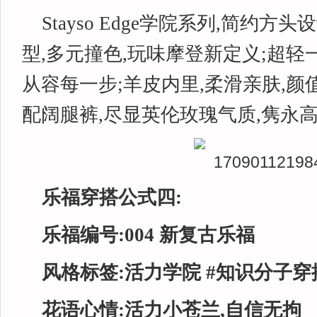
Stayso Edge学院系列,简约方
型,多元撞色,玩味摩登新定义;超轻
从容每一步;羊皮内里,柔滑亲肤,
配阔腿裤,尽显英伦玫瑰气质,隽永高
乐福穿搭公式四:
乐福编号:0
04
新复古乐福
风格标签:
活力学院
#
知识分子穿
花语心情:活力小苍兰,自信无拘