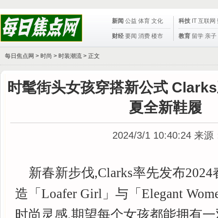
新闻
公益
体育
文化
科技
IT
互联网
财经
要闻
消费
楼市
教育
留学
亲子
每日焦点网 >
时尚
>
时装潮流
> 正文
时髦街头女孩穿搭新公式 Clark
夏全新鞋履
2024/3/1 10:40:24
来源
新春新步伐,Clarks率先发布20
造「Loafer Girl」与「Elegant 
时尚灵感,期望每个女孩都能拥有