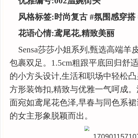
优雅编号:002温婉街头
风格标签:时尚复古 #氛围感穿搭
花语心情:鸢尾花,精致美丽
Sensa莎莎小姐系列,甄选高端羊
包裹双足。1.5cm粗跟平底回归舒
的小方头设计,生活和职场中轻松凸
方形装饰扣,精致与优雅一气呵成
面宛如鸢尾花色泽,早春与同色系裙
的女主形象脱颖而出。