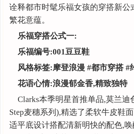
诠释都市时髦乐福女孩的穿搭新公
繁花意蕴。
乐福穿搭公式一:
乐福编号:001豆豆鞋
风格标签:
摩登浪漫
#都市穿搭
#
花语心情:浪漫郁金香,精致独特
Clarks本季明星首推单品,莫兰迪色
Step麦穗系列),精选了柔软牛皮鞋
适平底设计搭配清新明快的配色,