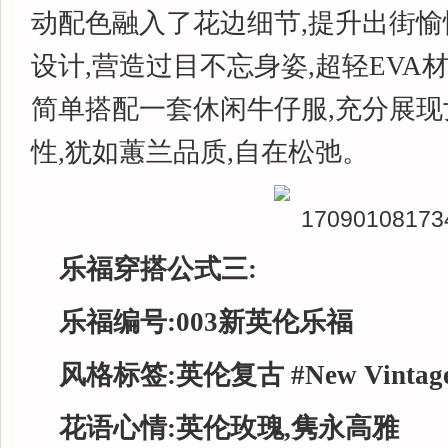
动配色融入了花边细节,提升出街愉
设计,营造过目不忘身姿,超轻EVA
简单搭配一套休闲牛仔服,充分展
性,犹如蕙兰品质,自在松弛。
乐福穿搭公式三:
乐福编号:0
03
新英伦乐福
风格标签:
英伦复古
#New Vintag
花语心情:
英伦玫瑰,隽永高雅