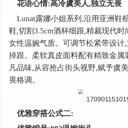
花语心情:
高冷虞美人,独立无畏
Lunat露娜小姐系列,沿用亚洲
鞋,切割3.5cm酒杯细跟,精裁现代
女性温婉气质。可调节松紧带设计,
掉跟。柔软真皮面料配有精致金属
凡品味,从容抢占街头视野,赋予虞
畏格调。
优雅穿搭公式二: