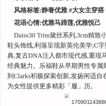
风格标签:
静奢优雅
#
大女主穿搭
花语心情:优雅马蹄莲,优雅悦己
Daiss30 Trim黛丝系列,3cm
鞋头饰线,利落呈现新英伦美学;C
典,复古DNA注入都市现代感,重
经典魅力。乐福鞋从早期男性专属
到Clarks积极探索创新,发扬闲适
为女性提供更多精彩「履」历。