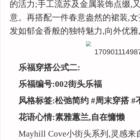
的活力;手工流苏及金属装饰点缀,
意。再搭配一件春意盎然的裙装,
发如郁金香般的独特魅力,向外优雅
乐福穿搭公式二:
乐福编号:0
02
街头乐福
风格标签:
松弛简约
#
周末穿搭
#
花语心情:素雅
蕙兰,
自在慵懒
Mayhill Cove小街头系列,灵感