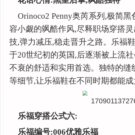
花语心情:
黑皇后掌,飒酷独特
Orinoco2 Penny奥芮系列,极
容小觑的飒酷作风,尽释职场穿搭
技,弹力减压,稳走晋升之路。乐福
于20世纪初的英国,后逐渐被上流社
不衰的舒适和实用首选。独特的缝
等细节,让乐福鞋在不同时期都能
乐福穿搭公式六:
乐福编号:0
06
优雅乐福